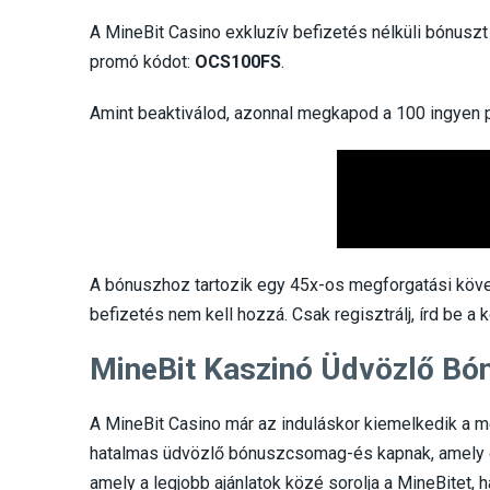
A MineBit Casino exkluzív befizetés nélküli bónuszt 
promó kódot:
OCS100FS
.
Amint beaktiválod, azonnal megkapod a 100 ingyen p
A bónuszhoz tartozik egy 45x-os megforgatási követ
befizetés nem kell hozzá. Csak regisztrálj, írd be a 
MineBit Kaszinó Üdvözlő Bó
A MineBit Casino már az induláskor kiemelkedik a me
hatalmas üdvözlő bónuszcsomag-és kapnak, amely ös
amely a legjobb ajánlatok közé sorolja a MineBitet, h