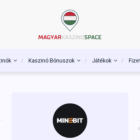
zinók
Kaszinó Bónuszok
Játékok
Fize