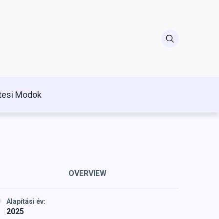
tesi Modok
OVERVIEW
Alapítási év:
2025