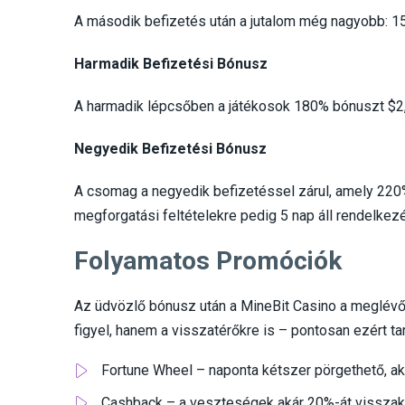
A második befizetés után a jutalom még nagyobb: 1
Harmadik Befizetési Bónusz
A harmadik lépcsőben a játékosok 180% bónuszt $2,
Negyedik Befizetési Bónusz
A csomag a negyedik befizetéssel zárul, amely 220%
megforgatási feltételekre pedig 5 nap áll rendelkez
Folyamatos Promóciók
Az üdvözlő bónusz után a MineBit Casino a meglévő 
figyel, hanem a visszatérőkre is – pontosan ezért t
Fortune Wheel – naponta kétszer pörgethető, a
Cashback – a veszteségek akár 20%-át visszak