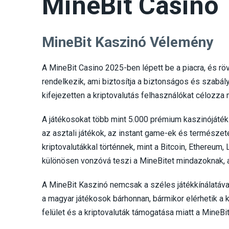
MineBit Casino
MineBit Kaszinó Vélemény
A MineBit Casino 2025-ben lépett be a piacra, és rö
rendelkezik, ami biztosítja a biztonságos és szab
kifejezetten a kriptovalutás felhasználókat célozza 
A játékosokat több mint 5.000 prémium kaszinójáték
az asztali játékok, az instant game-ek és természete
kriptovalutákkal történnek, mint a Bitcoin, Ethereum,
különösen vonzóvá teszi a MineBitet mindazoknak, 
A MineBit Kaszinó nemcsak a széles játékkínálatával 
a magyar játékosok bárhonnan, bármikor elérhetik a 
felület és a kriptovaluták támogatása miatt a MineBi