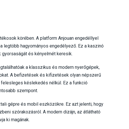
játékosok körében. A platform Anjouan engedéllyel
nt a legtöbb hagyományos engedélyező. Ez a kaszinó
ek gyorsaságát és kényelmét keresik.
megtalálhatóak a klasszikus és modern nyerőgépek,
ékokat. A befizetések és kifizetések olyan népszerű
k, felesleges késlekedés nélkül. Ez a funkció
ontosabb szempont.
tali gépre és mobil eszközökre. Ez azt jelenti, hogy
zbeni szórakozásról. A modern dizájn, az átlátható
vja ki magának.