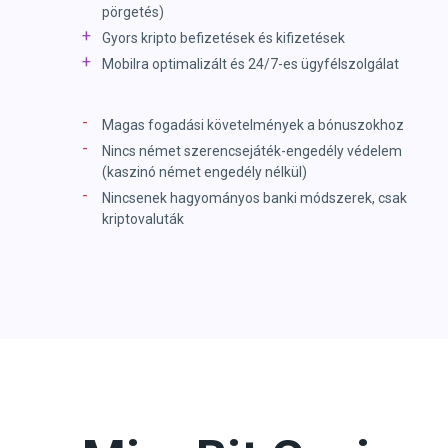
pörgetés)
Gyors kripto befizetések és kifizetések
Mobilra optimalizált és 24/7-es ügyfélszolgálat
Magas fogadási követelmények a bónuszokhoz
Nincs német szerencsejáték-engedély védelem
(kaszinó német engedély nélkül)
Nincsenek hagyományos banki módszerek, csak
kriptovaluták