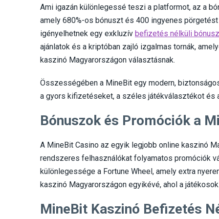
Ami igazán különlegessé teszi a platformot, az a 
amely 680%-os bónuszt és 400 ingyenes pörgetést f
igényelhetnek egy exkluzív
befizetés nélküli bónusz
ajánlatok és a kriptóban zajló izgalmas tornák, ame
kaszinó Magyarországon választásnak.
Összességében a MineBit egy modern, biztonságos 
a gyors kifizetéseket, a széles játékválasztékot és 
Bónuszok és Promóciók a Mi
A MineBit Casino az egyik legjobb online kaszinó 
rendszeres felhasználókat folyamatos promóciók vár
különlegessége a Fortune Wheel, amely extra nyere
kaszinó Magyarországon egyikévé, ahol a játékosok m
MineBit Kaszinó Befizetés N