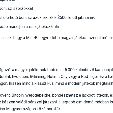
 bónusz szorzókkal.
elérhető bónusz azoknak, akik $500 felett játszanak.
sose maradjon üres a játékszámla.
 annak, hogy a MineBit egyre több magyar játékos szerint méltán
űgöző: a magyar játékosok több mint 5.000 különböző kaszinóját
 NetEnt, Evolution, BGaming, Nolimit City vagy a Red Tiger. Ez a 
gon, hiszen mind a klasszikus, mind a modern játékok megtalálha
venc Bitcoin nyerőgépeidre, böngészhetsz a jackpot játékok, asz
készen valódi pénzzel játszani, a legtöbb cím demó módban is k
zinó Magyarországon közé sorolják.