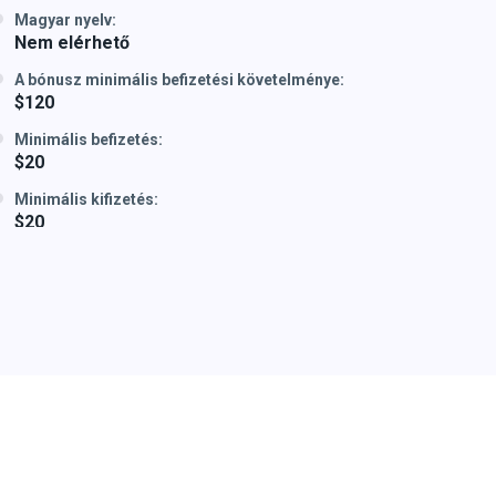
Magyar nyelv:
Nem elérhető
A bónusz minimális befizetési követelménye:
$120
Minimális befizetés:
$20
Minimális kifizetés:
$20