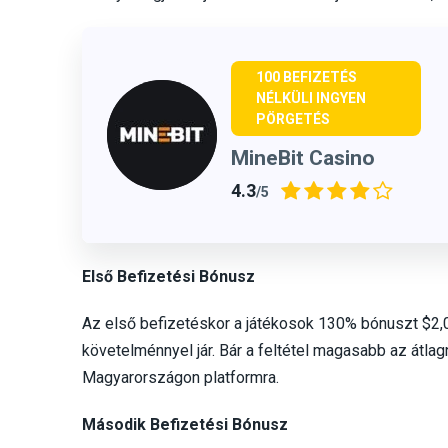
100 BEFIZETÉS
NÉLKÜLI INGYEN
PÖRGETÉS
MineBit Casino
4.3
/5
Első Befizetési Bónusz
Az első befizetéskor a játékosok 130% bónuszt $2,
követelménnyel jár. Bár a feltétel magasabb az átla
Magyarországon platformra.
Második Befizetési Bónusz