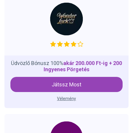
Üdvözlő Bónusz 100%
akár 200.000 Ft-ig + 200
Ingyenes Pörgetés
Játssz Most
Vélemény