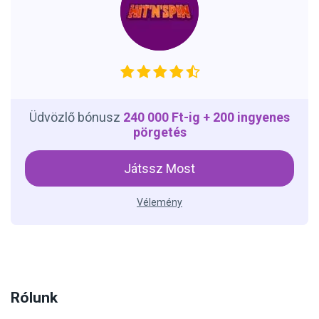
Üdvözlő bónusz
240 000 Ft-ig + 200 ingyenes
pörgetés
Játssz Most
Vélemény
Rólunk