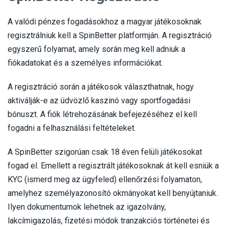
A valódi pénzes fogadásokhoz a magyar játékosoknak
regisztrálniuk kell a SpinBetter platformján. A regisztráció
egyszerű folyamat, amely során meg kell adniuk a
fiókadatokat és a személyes információkat.
A regisztráció során a játékosok választhatnak, hogy
aktiválják-e az üdvözlő kaszinó vagy sportfogadási
bónuszt. A fiók létrehozásának befejezéséhez el kell
fogadni a felhasználási feltételeket.
A SpinBetter szigorúan csak 18 éven felüli játékosokat
fogad el. Emellett a regisztrált játékosoknak át kell esniük a
KYC (ismerd meg az ügyfeled) ellenőrzési folyamaton,
amelyhez személyazonosító okmányokat kell benyújtaniuk.
Ilyen dokumentumok lehetnek az igazolvány,
lakcímigazolás, fizetési módok tranzakciós történetei és