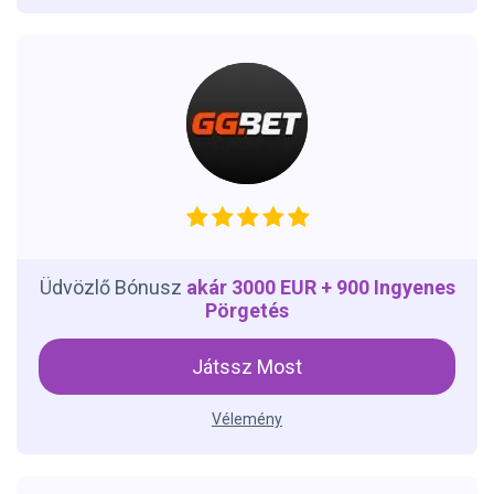
Üdvözlő Bónusz
akár 3000 EUR + 900 Ingyenes
Pörgetés
Játssz Most
Vélemény