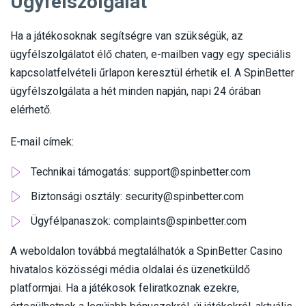
Ügyfélszolgálat
Ha a játékosoknak segítségre van szükségük, az
ügyfélszolgálatot élő chaten, e-mailben vagy egy speciális
kapcsolatfelvételi űrlapon keresztül érhetik el. A SpinBetter
ügyfélszolgálata a hét minden napján, napi 24 órában
elérhető.
E-mail címek:
Technikai támogatás: support@spinbetter.com
Biztonsági osztály: security@spinbetter.com
Ügyfélpanaszok: complaints@spinbetter.com
A weboldalon továbbá megtalálhatók a SpinBetter Casino
hivatalos közösségi média oldalai és üzenetküldő
platformjai. Ha a játékosok feliratkoznak ezekre,