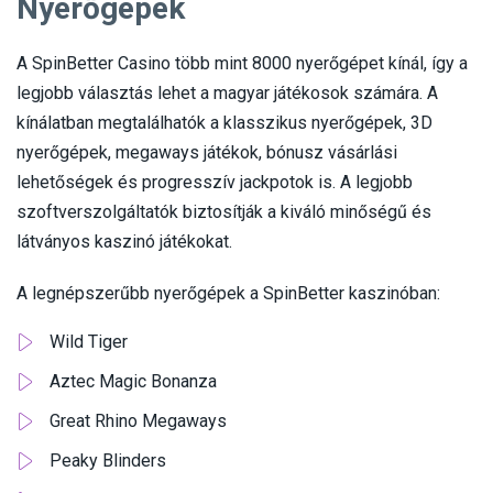
Nyerőgépek
A SpinBetter Casino több mint 8000 nyerőgépet kínál, így a
legjobb választás lehet a magyar játékosok számára. A
kínálatban megtalálhatók a klasszikus nyerőgépek, 3D
nyerőgépek, megaways játékok, bónusz vásárlási
lehetőségek és progresszív jackpotok is. A legjobb
szoftverszolgáltatók biztosítják a kiváló minőségű és
látványos kaszinó játékokat.
A legnépszerűbb nyerőgépek a SpinBetter kaszinóban:
Wild Tiger
Aztec Magic Bonanza
Great Rhino Megaways
Peaky Blinders