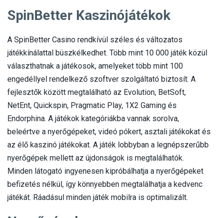
SpinBetter Kaszinójátékok
A SpinBetter Casino rendkívül széles és változatos
játékkínálattal büszkélkedhet. Több mint 10 000 játék közül
választhatnak a játékosok, amelyeket több mint 100
engedéllyel rendelkező szoftver szolgáltató biztosít. A
fejlesztők között megtalálható az Evolution, BetSoft,
NetEnt, Quickspin, Pragmatic Play, 1X2 Gaming és
Endorphina. A játékok kategóriákba vannak sorolva,
beleértve a nyerőgépeket, videó pókert, asztali játékokat és
az élő kaszinó játékokat. A játék lobbyban a legnépszerűbb
nyerőgépek mellett az újdonságok is megtalálhatók.
Minden látogató ingyenesen kipróbálhatja a nyerőgépeket
befizetés nélkül, így könnyebben megtalálhatja a kedvenc
játékát. Ráadásul minden játék mobilra is optimalizált.