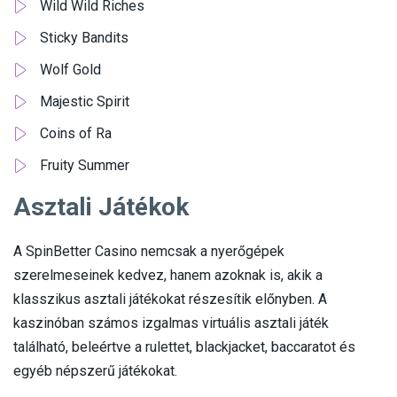
Wild Wild Riches
Sticky Bandits
Wolf Gold
Majestic Spirit
Coins of Ra
Fruity Summer
Asztali Játékok
A SpinBetter Casino nemcsak a nyerőgépek
szerelmeseinek kedvez, hanem azoknak is, akik a
klasszikus asztali játékokat részesítik előnyben. A
kaszinóban számos izgalmas virtuális asztali játék
található, beleértve a rulettet, blackjacket, baccaratot és
egyéb népszerű játékokat.