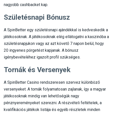
nagyobb cashbacket kap.
Születésnapi Bónusz
A SpinBetter egy születésnapi ajándékkal is kedveskedik a
játékosoknak. A játékosoknak elég ellátogatni a kaszinóba a
születésnapjukon vagy az azt követő 7 napon belül, hogy
20 ingyenes pörgetést kapjanak. A bónusz
igénybevételéhez igazolt profil szükséges.
Tornák és Versenyek
A SpinBetter Casino rendszeresen szervez különböző
versenyeket. A tornák folyamatosan zajlanak, így a magyar
játékosoknak mindig van lehetőségük nagy
pénznyereményeket szerezni. A részvételi feltételek, a
kvalifikációs játékok listája és egyéb részletek minden