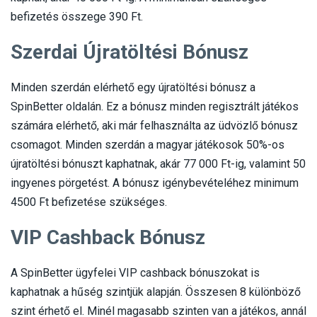
befizetés összege 390 Ft.
Szerdai Újratöltési Bónusz
Minden szerdán elérhető egy újratöltési bónusz a
SpinBetter oldalán. Ez a bónusz minden regisztrált játékos
számára elérhető, aki már felhasználta az üdvözlő bónusz
csomagot. Minden szerdán a magyar játékosok 50%-os
újratöltési bónuszt kaphatnak, akár 77 000 Ft-ig, valamint 50
ingyenes pörgetést. A bónusz igénybevételéhez minimum
4500 Ft befizetése szükséges.
VIP Cashback Bónusz
A SpinBetter ügyfelei VIP cashback bónuszokat is
kaphatnak a hűség szintjük alapján. Összesen 8 különböző
szint érhető el. Minél magasabb szinten van a játékos, annál