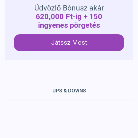
Üdvözlő Bónusz akár
620,000 Ft-ig + 150
ingyenes pörgetés
Játssz Most
UPS & DOWNS