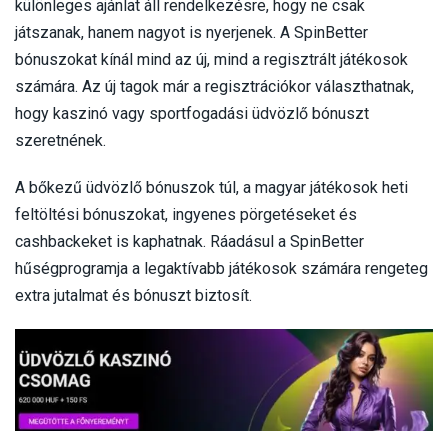
különleges ajánlat áll rendelkezésre, hogy ne csak
játszanak, hanem nagyot is nyerjenek. A SpinBetter
bónuszokat kínál mind az új, mind a regisztrált játékosok
számára. Az új tagok már a regisztrációkor választhatnak,
hogy kaszinó vagy sportfogadási üdvözlő bónuszt
szeretnének.
A bőkezű üdvözlő bónuszok túl, a magyar játékosok heti
feltöltési bónuszokat, ingyenes pörgetéseket és
cashbackeket is kaphatnak. Ráadásul a SpinBetter
hűségprogramja a legaktívabb játékosok számára rengeteg
extra jutalmat és bónuszt biztosít.