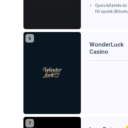
Gyors kifizetés és 
HU opciók (Bitcoin
WonderLuck
Casino