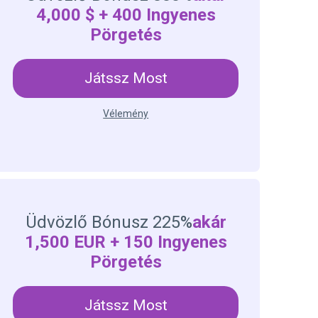
4,000 $ + 400 Ingyenes
Pörgetés
Játssz Most
Vélemény
Üdvözlő Bónusz 225%
akár
1,500 EUR + 150 Ingyenes
Pörgetés
Játssz Most