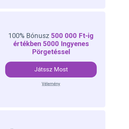
100% Bónusz
500 000 Ft-ig
értékben 5000 Ingyenes
Pörgetéssel
Játssz Most
Vélemény