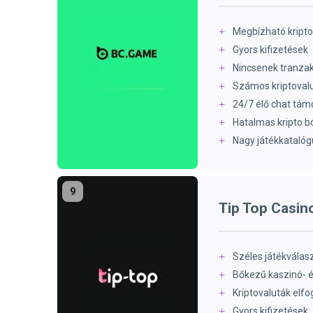
Megbízható kripto
Gyors kifizetések
Nincsenek tranzak
Számos kriptoval
24/7 élő chat tám
Hatalmas kripto 
Nagy játékkatalóg
Tip Top Casin
Széles játékválas
Bőkezű kaszinó- 
Kriptovaluták elf
Gyors kifizetések