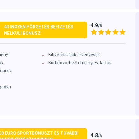
4.9
/5
40 INGYEN PÖRGETÉS BEFIZETÉS
NÉLKÜLI BONUSZ
mény
Kifizetési díjak érvényesek
ok
Korlátozott élő chat nyitvatartás
 bónusz
ogadva
00 EURÓ SPORTBÓNUSZT ÉS TOVÁBBI
4.8
/5