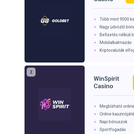
Több mint 9000 ka
Nagy üdvözlő bón
Befizetés nélküli
Mobilalkalmazás
Kriptovaluták elf
WinSpirit
Casino
Megbízható online
Online kaszinóját
Napi bónuszok
Sportfogadás